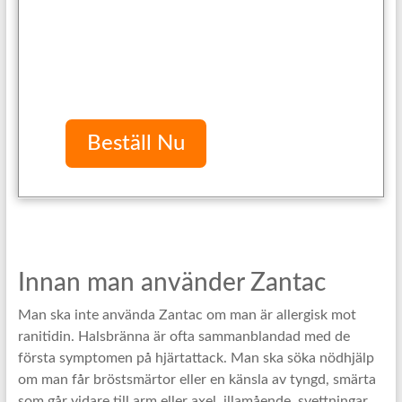
Beställ Nu
Innan man använder Zantac
Man ska inte använda Zantac om man är allergisk mot
ranitidin. Halsbränna är ofta sammanblandad med de
första symptomen på hjärtattack. Man ska söka nödhjälp
om man får bröstsmärtor eller en känsla av tyngd, smärta
som går vidare till arm eller axel, illamående, svettningar