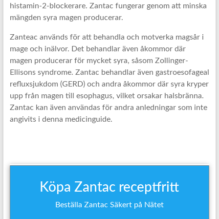
histamin-2-blockerare. Zantac fungerar genom att minska
mängden syra magen producerar.
Zanteac används för att behandla och motverka magsår i
mage och inälvor. Det behandlar även åkommor där
magen producerar för mycket syra, såsom Zollinger-
Ellisons syndrome. Zantac behandlar även gastroesofageal
refluxsjukdom (GERD) och andra åkommor där syra kryper
upp från magen till esophagus, vilket orsakar halsbränna.
Zantac kan även användas för andra anledningar som inte
angivits i denna medicinguide.
Köpa Zantac receptfritt
Beställa Zantac Säkert på Nätet