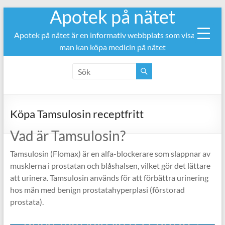
Apotek på nätet
Hoppa
till
innehåll
Apotek på nätet är en informativ webbplats som visar var
man kan köpa medicin på nätet
Köpa Tamsulosin receptfritt
Vad är Tamsulosin?
Tamsulosin (Flomax) är en alfa-blockerare som slappnar av
musklerna i prostatan och blåshalsen, vilket gör det lättare
att urinera. Tamsulosin används för att förbättra urinering
hos män med benign prostatahyperplasi (förstorad
prostata).
Köpa Tamsulosin receptfritt ↓