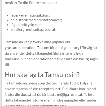
berätta för din läkare om du har:
lever- eller njursjukdom;
en historik med prostatacancer;
lågt blodtryck; eller
en allergi mot sulfapreparat.
Tamsulosin kan påverka dina pupiller vid
gråstarrsoperation. Tala om för din ögonkirurg i förväg att
du använder detta läkemedel. Sluta inte använda
tamsulosin innan operationen, såvida inte din kirurg säger
till.
Hur ska jag ta Tamsulosin?
Ta tamsulosin precis som det ordinerats åt dig. Följ alla
anvisningarna på din receptetikett. Din läkare kan ibland
ändra din dos så att du får bästa möjliga resultat. Ta inte
detta läkemedel i större eller mindre mängder eller under
längre tid än vad som rekommenderas.