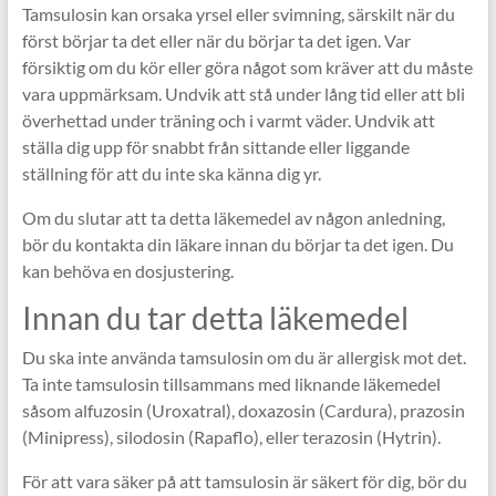
Tamsulosin kan orsaka yrsel eller svimning, särskilt när du
först börjar ta det eller när du börjar ta det igen. Var
försiktig om du kör eller göra något som kräver att du måste
vara uppmärksam. Undvik att stå under lång tid eller att bli
överhettad under träning och i varmt väder. Undvik att
ställa dig upp för snabbt från sittande eller liggande
ställning för att du inte ska känna dig yr.
Om du slutar att ta detta läkemedel av någon anledning,
bör du kontakta din läkare innan du börjar ta det igen. Du
kan behöva en dosjustering.
Innan du tar detta läkemedel
Du ska inte använda tamsulosin om du är allergisk mot det.
Ta inte tamsulosin tillsammans med liknande läkemedel
såsom alfuzosin (Uroxatral), doxazosin (Cardura), prazosin
(Minipress), silodosin (Rapaflo), eller terazosin (Hytrin).
För att vara säker på att tamsulosin är säkert för dig, bör du