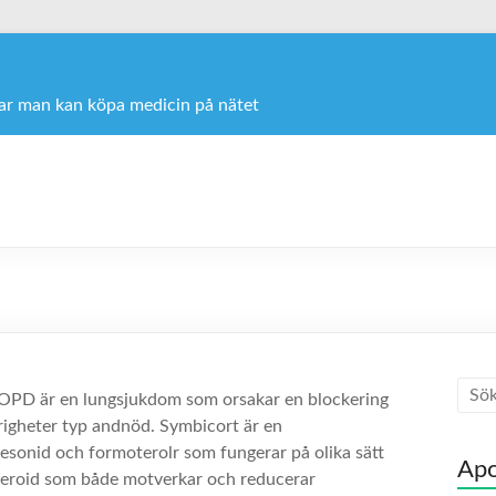
var man kan köpa medicin på nätet
COPD är en lungsjukdom som orsakar en blockering
righeter typ andnöd. Symbicort är en
sonid och formoterolr som fungerar på olika sätt
Apo
teroid
som både motverkar och reducerar