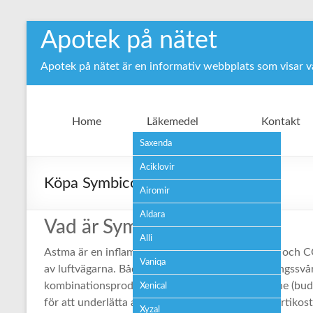
Hoppa
Apotek på nätet
till
innehåll
Apotek på nätet är en informativ webbplats som visar 
Home
Läkemedel
Kontakt
Saxenda
Aciklovir
Köpa Symbicort receptfritt
Airomir
Aldara
Vad är Symbicort?
Alli
Astma är en inflammationssjukdom i luftvägarna och 
Vaniqa
av luftvägarna. Båda sjukdomarna orsakar andningssvå
kombinationsprodukt som innehåller två medicine (bude
Xenical
för att underlätta andningen. Budesonid är en
kortikos
Xyzal