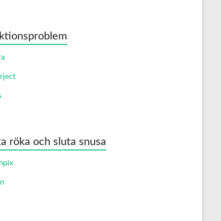
ktionsproblem
ra
rject
s
ta röka och sluta snusa
mpix
an