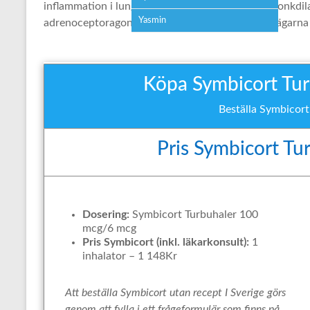
inflammation i lungorna, medan formoterol är bronkdila
Yasmin
adrenoceptoragonist) och låter musklerna i luftvägarna s
Köpa Symbicort Turb
Beställa Symbicort
Pris Symbicort Tu
Dosering:
Symbicort Turbuhaler 100
mcg/6 mcg
Pris Symbicort (inkl. läkarkonsult):
1
inhalator – 1 148Kr
Att beställa Symbicort utan recept I Sverige görs
genom att fylla i ett frågeformulär som finns på