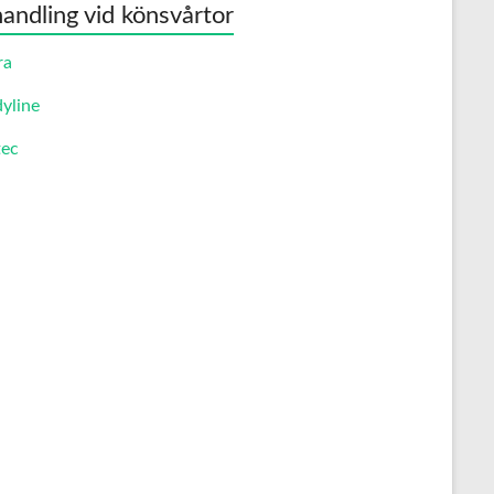
andling vid könsvårtor
ra
yline
ec