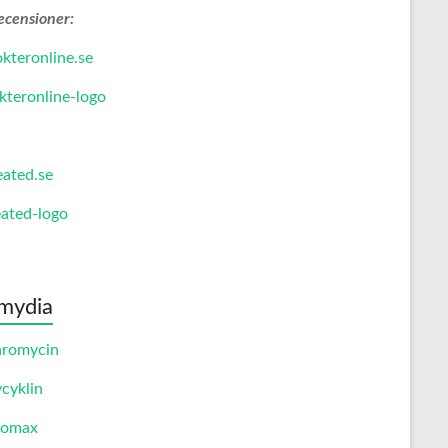
ecensioner:
kteronline.se
eated.se
mydia
hromycin
cyklin
romax