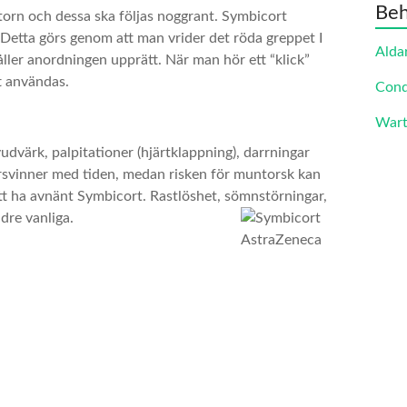
Beh
orn och dessa ska följas noggrant. Symbicort
Detta görs genom att man vrider det röda greppet I
Alda
ller anordningen upprätt. När man hör ett “klick”
t användas.
Cond
Wart
udvärk, palpitationer (hjärtklappning), darrningar
rsvinner med tiden, medan risken för muntorsk kan
t ha avnänt Symbicort. Rastlöshet, sömnstörningar,
dre vanliga.