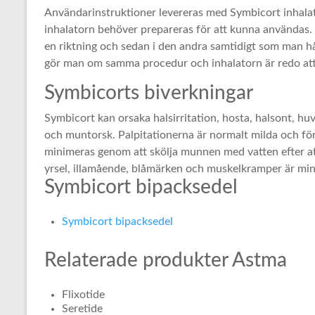
Användarinstruktioner levereras med Symbicort inhalat
inhalatorn behöver prepareras för att kunna användas. 
en riktning och sedan i den andra samtidigt som man hå
gör man om samma procedur och inhalatorn är redo at
Symbicorts biverkningar
Symbicort kan orsaka halsirritation, hosta, halsont, huv
och muntorsk. Palpitationerna är normalt milda och fö
minimeras genom att skölja munnen med vatten efter at
yrsel, illamående, blåmärken och muskelkramper är min
Symbicort bipacksedel
Symbicort bipacksedel
Relaterade produkter Astma
Flixotide
Seretide