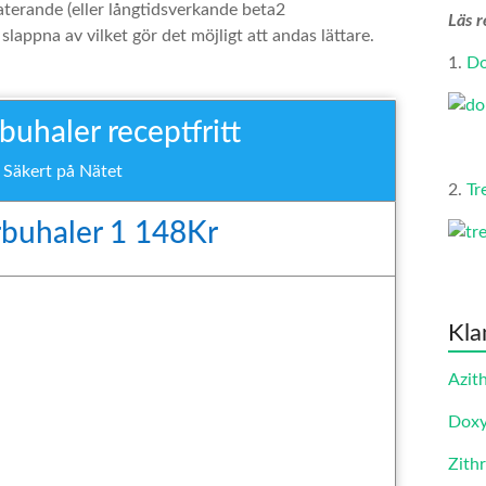
terande (eller långtidsverkande beta2
Läs r
lappna av vilket gör det möjligt att andas lättare.
1.
Do
uhaler receptfritt
 Säkert på Nätet
2.
Tr
rbuhaler 1 148Kr
Kla
Azit
Doxy
Zith