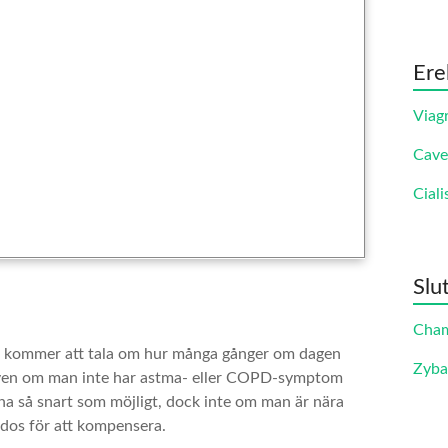
Ere
Viag
Cave
Ciali
Slu
Cha
ren kommer att tala om hur många gånger om dagen
Zyb
även om man inte har astma- eller COPD-symptom
nna så snart som möjligt, dock inte om man är nära
 dos för att kompensera.