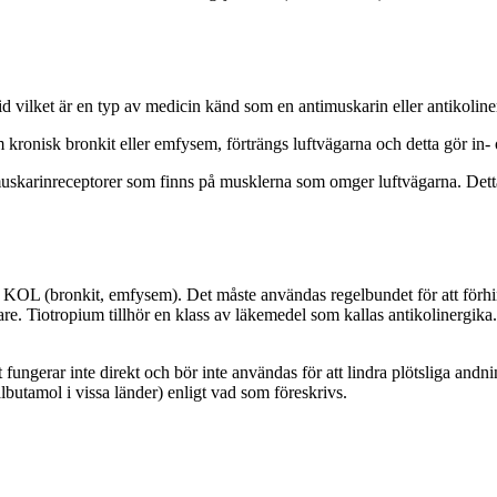
d vilket är en typ av medicin känd som en antimuskarin eller antikoline
onisk bronkit eller emfysem, förträngs luftvägarna och detta gör in- 
 muskarinreceptorer som finns på musklerna som omger luftvägarna. Det
 KOL (bronkit, emfysem). Det måste användas regelbundet för att förh
are. Tiotropium tillhör en klass av läkemedel som kallas antikolinergi
t fungerar inte direkt och bör inte användas för att lindra plötsliga a
lbutamol i vissa länder) enligt vad som föreskrivs.