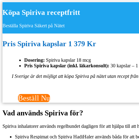
Köpa Spiriva receptfritt
Beställa Spiriva Säkert på Nätet
Pris Spiriva kapslar 1 379 Kr
Dosering:
Spiriva kapslar 18 mcg
Pris Spiriva kapslar (inkl. läkarkonsult):
30 kapslar – 1
I Sverige är det möjligt att köpa Spiriva på nätet utan recept fr
Beställ Nu
Vad används Spiriva för?
Spiriva inhalatorer används regelbundet dagligen för att hjälpa till att
Spiriva Respimat och Spiriva HadiHaler används båda för att