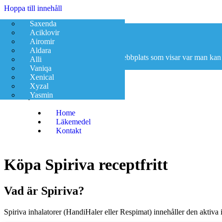
Hoppa till innehåll
Saxenda
Aciklovir
Apotek på nätet
Airomir
Aldara
Apotek på nätet är en informativ webbplats som visar var man kan
Alli
Vaniqa
Xenical
Xyzal
Yasmin
Meny
Home
Läkemedel
Kontakt
Köpa Spiriva receptfritt
Vad är Spiriva?
Spiriva inhalatorer (HandiHaler eller Respimat) innehåller den aktiva