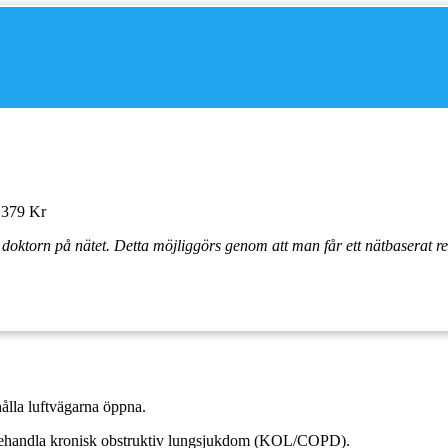
 379 Kr
ån doktorn på nätet. Detta möjliggörs genom att man får ett nätbaserat r
 hålla luftvägarna öppna.
 behandla kronisk obstruktiv lungsjukdom (KOL/COPD).