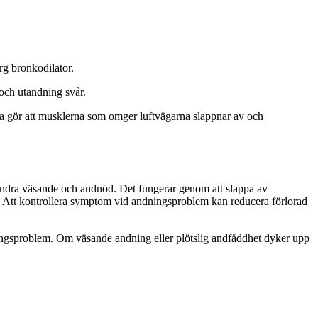
rg bronkodilator.
och utandning svår.
ta gör att musklerna som omger luftvägarna slappnar av och
indra väsande och andnöd. Det fungerar genom att slappa av
ka. Att kontrollera symptom vid andningsproblem kan reducera förlorad
ndningsproblem. Om väsande andning eller plötslig andfåddhet dyker upp