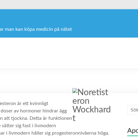
var man kan köpa medicin på nätet
steron är ett kvinnligt
doser av hormoner hindrar ägg
n att tjockna. Detta är funktionen
sätter sig fast i livmodern
Apo
ar i livmodern håller sig progesteronnivåerna höga.