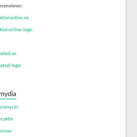
ecensioner:
kteronline.se
eated.se
mydia
hromycin
cyklin
romax