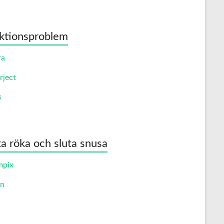
ktionsproblem
ra
rject
s
ta röka och sluta snusa
mpix
an