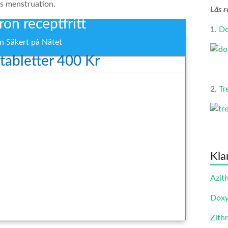
as menstruation.
Läs r
on receptfritt
1.
Do
on Säkert på Nätet
 tabletter 400 Kr
2.
Tr
Kla
Azit
Doxy
Zith