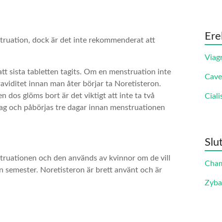
Ere
struation, dock är det inte rekommenderat att
Viag
att sista tabletten tagits. Om en menstruation inte
Cave
raviditet innan man åter börjar ta Noretisteron.
 dos glöms bort är det viktigt att inte ta två
Ciali
 dag och påbörjas tre dagar innan menstruationen
Slu
struationen och den används av kvinnor om de vill
Cha
en semester. Noretisteron är brett använt och är
Zyb