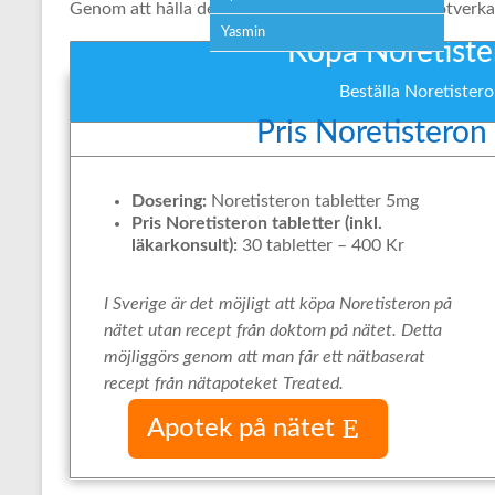
Genom att hålla dessa nivåer konstgjort höga motverk
Yasmin
Köpa Noretister
Beställa Noretister
Pris Noretisteron
Dosering:
Noretisteron tabletter 5mg
Pris Noretisteron tabletter (inkl.
läkarkonsult):
30 tabletter – 400 Kr
I Sverige är det möjligt att köpa Noretisteron på
nätet utan recept från doktorn på nätet. Detta
möjliggörs genom att man får ett nätbaserat
recept från nätapoteket Treated.
Apotek på nätet