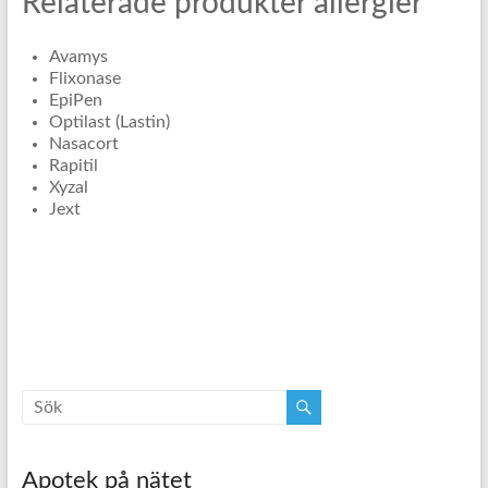
Relaterade produkter allergier
Avamys
Flixonase
EpiPen
Optilast (Lastin)
Nasacort
Rapitil
Xyzal
Jext
Apotek på nätet