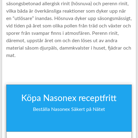
säsongsbetonad allergisk rinit (hösnuva) och perenn rinit,
vilka båda är överkänsliga reaktioner som dyker upp när
en “utlösare” inandas. Hösnuva dyker upp säsongsmässigt,
vid tiden på året som olika pollen från träd och växter och
sporer från svampar finns i atmosfären. Perenn rinit,
däremot, uppstår året om och den löses ut av andra
material såsom djurpäls, dammkvalster i huset, fjädrar och
mat.
Köpa Nasonex receptfritt
Beställa Nasonex Säkert på Nätet