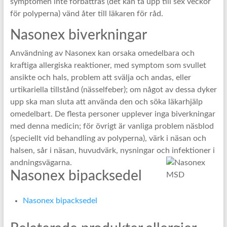
symptomen inte förbättras (det kan ta upp till sex veckor
för polyperna) vänd åter till läkaren för råd.
Nasonex biverkningar
Användning av Nasonex kan orsaka omedelbara och
kraftiga allergiska reaktioner, med symptom som svullet
ansikte och hals, problem att svälja och andas, eller
urtikariella tillstånd (nässelfeber); om något av dessa dyker
upp ska man sluta att använda den och söka läkarhjälp
omedelbart. De flesta personer upplever inga biverkningar
med denna medicin; för övrigt är vanliga problem näsblod
(speciellt vid behandling av polyperna), värk i näsan och
halsen, sår i näsan, huvudvärk, nysningar och infektioner i
andningsvägarna.
Nasonex bipacksedel
Nasonex bipacksedel