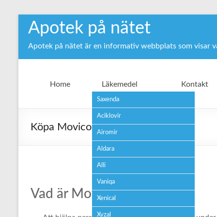
Hoppa
Apotek på nätet
till
innehåll
Apotek på nätet är en informativ webbplats som visar 
Home
Läkemedel
Kontakt
Saxenda
Aciklovir
Köpa Movicol receptfritt
Airomir
Aldara
Alli
Vaniqa
Vad är Movicol använt för?
Xenical
Xyzal