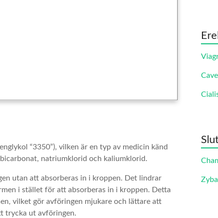
Ere
Viag
Cave
Ciali
Slu
englykol “3350”), vilken är en typ av medicin känd
bicarbonat, natriumklorid och kaliumklorid.
Cha
n utan att absorberas in i kroppen. Det lindrar
Zyb
men i stället för att absorberas in i kroppen. Detta
n, vilket gör avföringen mjukare och lättare att
t trycka ut avföringen.