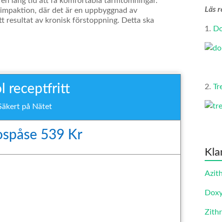
 en lång tid att få komfortabla tarmtömningar.
Läs r
l impaktion, där det är en uppbyggnad av
 resultat av kronisk förstoppning. Detta ska
1.
Do
 receptfritt
2.
Tr
Säkert på Nätet
ospåse 539 Kr
Kla
Azit
Doxy
Zith