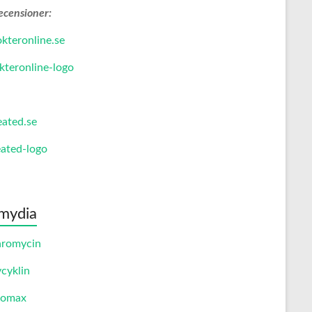
ecensioner:
kteronline.se
eated.se
mydia
hromycin
cyklin
romax