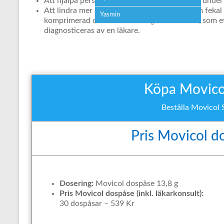
Att hjälpa personer som lidit av förstoppning under
Att lindra mer allvarlig förstoppning känt som feka
Yasmin
komprimerad och hård avföring i ändtarmen, som ett
diagnosticeras av en läkare.
Köpa Movicol
Beställa Movicol 
Pris Movicol d
Dosering:
Movicol dospåse 13,8 g
Pris Movicol dospåse (inkl. läkarkonsult):
30 dospåsar – 539 Kr