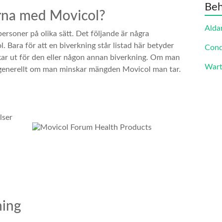
Beh
arna med Movicol?
Alda
ersoner på olika sätt. Det följande är några
. Bara för att en biverkning står listad här betyder
Cond
åkar ut för den eller någon annan biverkning. Om man
Wart
e generellt om man minskar mängden Movicol man tar.
lser
ning