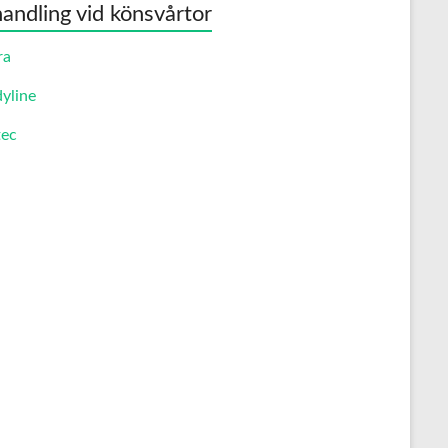
andling vid könsvårtor
ra
yline
ec