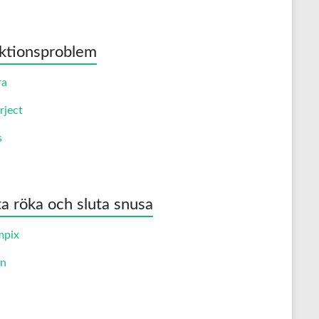
ktionsproblem
ra
rject
s
ta röka och sluta snusa
mpix
an