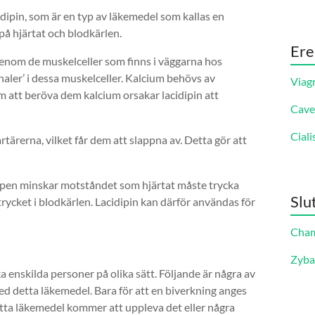
dipin, som är en typ av läkemedel som kallas en
å hjärtat och blodkärlen.
Ere
genom de muskelceller som finns i väggarna hos
aler’ i dessa muskelceller. Kalcium behövs av
Viag
om att beröva dem kalcium orsakar lacidipin att
Cave
Ciali
rtärerna, vilket får dem att slappna av. Detta gör att
ppen minskar motståndet som hjärtat måste trycka
Slu
rycket i blodkärlen. Lacidipin kan därför användas för
Cha
Zyb
enskilda personer på olika sätt. Följande är några av
ed detta läkemedel. Bara för att en biverkning anges
etta läkemedel kommer att uppleva det eller några