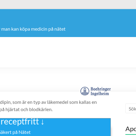
r man kan köpa medicin på nätet
dipin, som är en typ av läkemedel som kallas en
å hjärtat och blodkärlen.
eceptfritt ↓
Apo
Säkert på Nätet