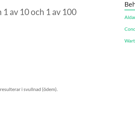
Beh
 1 av 10 och 1 av 100
Alda
Cond
Wart
resulterar i svullnad (ödem).