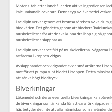
Motens-tabletter innehåller den aktiva ingrediensen laci
kalciumkanalblockerare. Denna typ av läkemedel verkar p
Lacidipin verkar genom att bromsa rörelsen av kalcium 
blodkärlen. Det gör detta genom att blockera ‘kalciumkan
muskelcellerna för att de ska kunna dra ihop sig, så gen
muskelcellerna slappnar av.
Lacidipin verkar specifikt på muskelcellerna i väggarna i a
artärerna i kroppen vidgas.
Avslappnandet och vidgandet av de små artärerna i kro
mot för att pumpa runt blodet i kroppen. Detta minskar t
att sänka högt blodtryck.
Biverkningar
Läkemedel och deras eventuella biverkningar kan påverka 
de biverkningar som är kända för att vara förknippade m
här, betyder det inte att alla människor som använder d