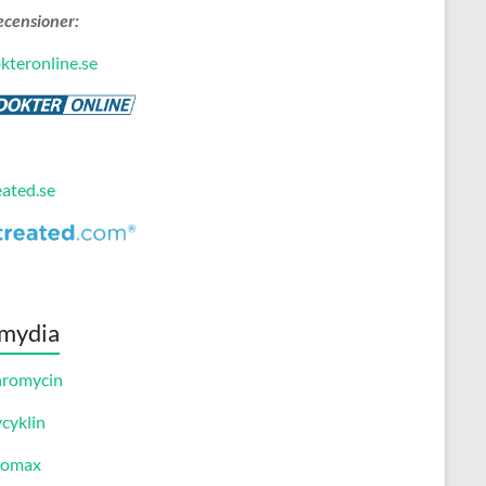
ecensioner:
kteronline.se
eated.se
mydia
hromycin
cyklin
romax