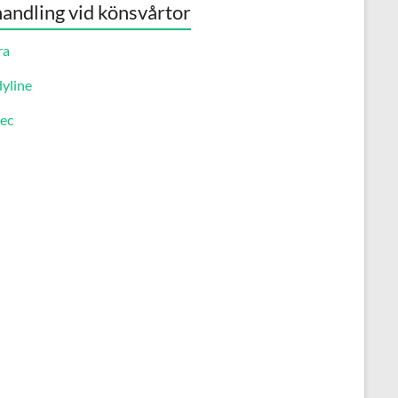
andling vid könsvårtor
ra
yline
ec