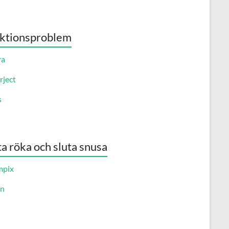
ktionsproblem
ra
rject
s
ta röka och sluta snusa
mpix
an