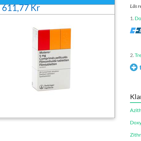
 611,77 Kr
Läs r
1.
Do
2.
Tr
Kla
Azit
Doxy
Zith