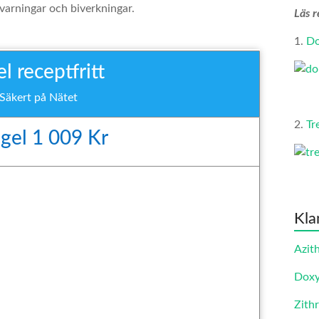
varningar och biverkningar.
Läs r
1.
Do
 receptfritt
 Säkert på Nätet
2.
Tr
 gel 1 009 Kr
Kla
Azit
Doxy
Zith