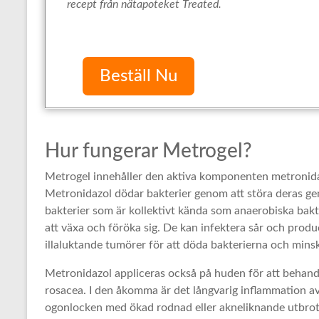
recept från nätapoteket Treated.
Beställ Nu
Hur fungerar Metrogel?
Metrogel innehåller den aktiva komponenten metronidazo
Metronidazol dödar bakterier genom att störa deras ge
bakterier som är kollektivt kända som anaerobiska bakte
att växa och föröka sig. De kan infektera sår och produ
illaluktande tumörer för att döda bakterierna och minsk
Metronidazol appliceras också på huden för att behan
rosacea. I den åkomma är det långvarig inflammation av
ogonlocken med ökad rodnad eller akneliknande utbrott