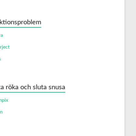
ktionsproblem
ra
rject
s
ta röka och sluta snusa
mpix
an