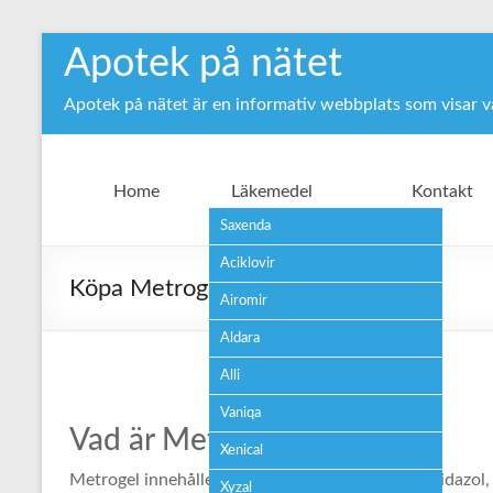
Hoppa
Apotek på nätet
till
innehåll
Apotek på nätet är en informativ webbplats som visar 
Home
Läkemedel
Kontakt
Saxenda
Aciklovir
Köpa Metrogel receptfritt
Airomir
Aldara
Alli
Vaniqa
Vad är Metrogel?
Xenical
Metrogel innehåller en antibiotika kallad metronidazol,
Xyzal