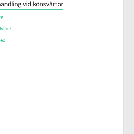
andling vid könsvårtor
ra
yline
ec