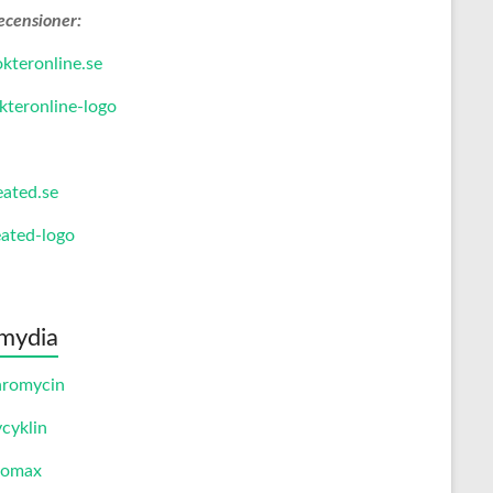
ecensioner:
kteronline.se
eated.se
mydia
hromycin
cyklin
romax