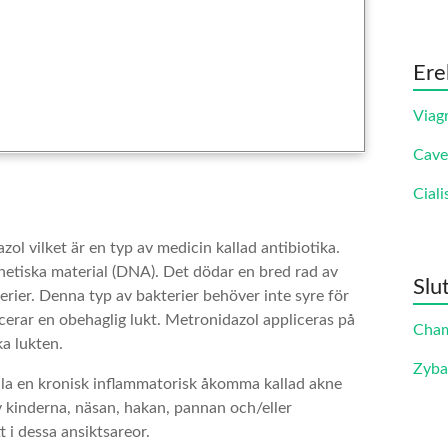
Ere
Viag
Cave
Ciali
l vilket är en typ av medicin kallad antibiotika.
netiska material (DNA). Det dödar en bred rad av
Slu
rier. Denna typ av bakterier behöver inte syre för
cerar en obehaglig lukt. Metronidazol appliceras på
Cha
a lukten.
Zyb
dla en kronisk inflammatorisk åkomma kallad akne
 kinderna, näsan, hakan, pannan och/eller
 i dessa ansiktsareor.