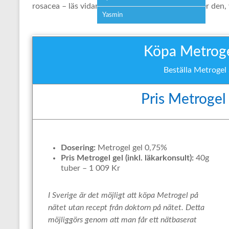
rosacea – läs vidare för råd om hur man använder den, 
Yasmin
Köpa Metrogel
Beställa Metrogel
Pris Metrogel
Dosering:
Metrogel gel 0,75%
Pris Metrogel gel (inkl. läkarkonsult):
40g
tuber – 1 009 Kr
I Sverige är det möjligt att köpa Metrogel på
nätet utan recept från doktorn på nätet. Detta
möjliggörs genom att man får ett nätbaserat