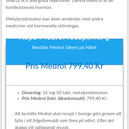
smärta och allergiska reaktioner. Denna medicin är en
kortikosteroid hormon.
Metylprednisolon kan även användas med andra
mediciner vid hormonella störningar.
Köpa Medrol receptfritt ↓
Beställa Medrol Säkert på Nätet
Pris Medrol 799,40 Kr
Dosering:
16 mg 50 tabl. metylprednisolon
Pris Medrol (inkl. läkarkonsult):
799,40 Kr
Att beställa Medrol utan recept I Sverige görs genom att
fylla i ett frågeformulär som finns på nätet. Efter det
skapas ett nätbaserat recept.