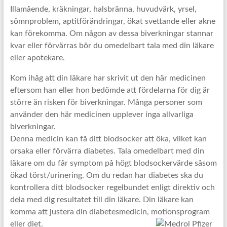
Illamående, kräkningar, halsbränna, huvudvärk, yrsel,
sömnproblem, aptitförändringar, ökat svettande eller akne
kan förekomma. Om någon av dessa biverkningar stannar
kvar eller förvärras bör du omedelbart tala med din läkare
eller apotekare.
Kom ihåg att din läkare har skrivit ut den här medicinen
eftersom han eller hon bedömde att fördelarna för dig är
större än risken för biverkningar. Många personer som
använder den här medicinen upplever inga allvarliga
biverkningar.
Denna medicin kan få ditt blodsocker att öka, vilket kan
orsaka eller förvärra diabetes. Tala omedelbart med din
läkare om du får symptom på högt blodsockervärde såsom
ökad törst/urinering. Om du redan har diabetes ska du
kontrollera ditt blodsocker regelbundet enligt direktiv och
dela med dig resultatet till din läkare. Din läkare kan
komma att justera din diabetesmedicin, motionsprogram
eller diet.