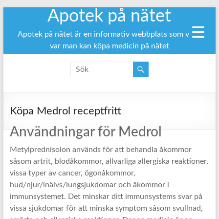
Apotek på nätet
Hoppa
till
innehåll
Apotek på nätet är en informativ webbplats som visar
var man kan köpa medicin på nätet
Köpa Medrol receptfritt
Användningar för Medrol
Metylprednisolon används för att behandla åkommor
såsom artrit, blodåkommor, allvarliga allergiska reaktioner,
vissa typer av cancer, ögonåkommor,
hud/njur/inälvs/lungsjukdomar och åkommor i
immunsystemet. Det minskar ditt immunsystems svar på
vissa sjukdomar för att minska symptom såsom svullnad,