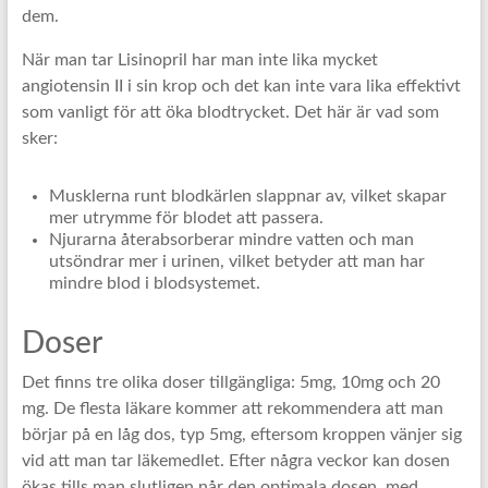
dem.
När man tar Lisinopril har man inte lika mycket
angiotensin II i sin krop och det kan inte vara lika effektivt
som vanligt för att öka blodtrycket. Det här är vad som
sker:
Musklerna runt blodkärlen slappnar av, vilket skapar
mer utrymme för blodet att passera.
Njurarna återabsorberar mindre vatten och man
utsöndrar mer i urinen, vilket betyder att man har
mindre blod i blodsystemet.
Doser
Det finns tre olika doser tillgängliga: 5mg, 10mg och 20
mg. De flesta läkare kommer att rekommendera att man
börjar på en låg dos, typ 5mg, eftersom kroppen vänjer sig
vid att man tar läkemedlet. Efter några veckor kan dosen
ökas tills man slutligen når den optimala dosen, med