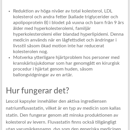
Reduktion av höga nivåer av total kolesterol, LDL
kolesterol och andra fetter (kallade triglycerider och
apolipoprotein B) i blodet på vuxna och barn från 9 års
ålder med hyperkolesterolemi, familjär
hyperkolesterolemi eller blandad hyperlipidemi. Denna
medicin används när en lågfettsdiet och ändringar i
livsstil såsom ökad motion inte har reducerat
kolesterolen nog.
Motverka ytterligare hjärtproblem hos personer med
kranskärlssjukdomar som har genomgått en kirurgisk
procedur i hjärtat genom huden, såsom
ballongvidgningar av en artär.
Hur fungerar det?
Lescol kapsyler innehåller den aktiva ingrediensen
natriumfluvastatin, vilket är en typ av medicin som kallas
statin. Den fungerar genom att minska produktionen av
kolesterol av levern. Fluvastatin finns också tillgängligt
utan varumärkesnamn, dvs som den generiska medicinen.