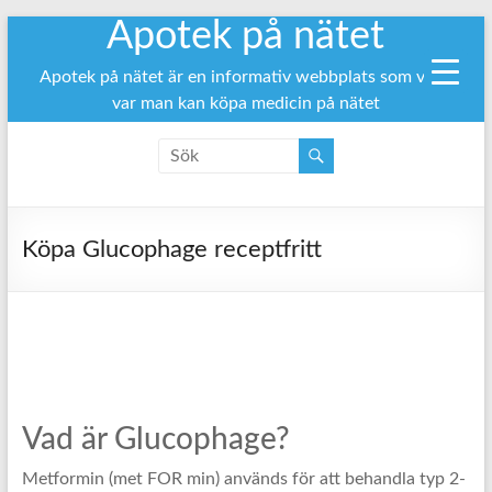
Apotek på nätet
Hoppa
till
innehåll
Apotek på nätet är en informativ webbplats som visar
var man kan köpa medicin på nätet
Köpa Glucophage receptfritt
Vad är Glucophage?
Metformin (met FOR min) används för att behandla typ 2-