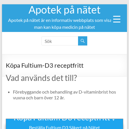
Apotek på nätet
Hoppa
till
innehåll
Apotek på nätet är en informativ webbplats som visar var
man kan köpa medicin på nätet
Köpa Fultium-D3 receptfritt
Vad används det till?
Förebyggande och behandling av D-vitaminbrist hos
vuxna och barn över 12 år.
Köpa Fultium D3 receptfritt ↓
Beställa Fultium D3 Säkert på Nätet