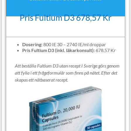
Pris Fultium D3 678,57 Kr
Dosering:
800 IE 30 – 2740 IE/ml droppar
Pris Fultium D3 (inkl. läkarkonsult):
678,57 Kr
Att beställa Fultium D3 utan recept I Sverige görs genom
att fylla i ett frågeformulär som finns på nätet. Efter det
skapas ett nätbaserat recept.