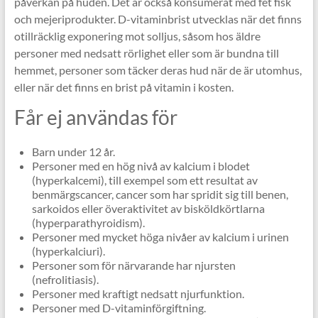
påverkan på huden. Det är också konsumerat med fet fisk
och mejeriprodukter. D-vitaminbrist utvecklas när det finns
otillräcklig exponering mot solljus, såsom hos äldre
personer med nedsatt rörlighet eller som är bundna till
hemmet, personer som täcker deras hud när de är utomhus,
eller när det finns en brist på vitamin i kosten.
Får ej användas för
Barn under 12 år.
Personer med en hög nivå av kalcium i blodet
(hyperkalcemi), till exempel som ett resultat av
benmärgscancer, cancer som har spridit sig till benen,
sarkoidos eller överaktivitet av bisköldkörtlarna
(hyperparathyroidism).
Personer med mycket höga nivåer av kalcium i urinen
(hyperkalciuri).
Personer som för närvarande har njursten
(nefrolitiasis).
Personer med kraftigt nedsatt njurfunktion.
Personer med D-vitaminförgiftning.