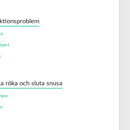
ktionsproblem
ra
rject
s
ta röka och sluta snusa
mpix
an