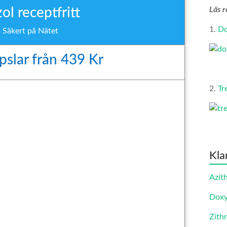
l receptfritt
Läs r
1.
Do
l Säkert på Nätet
pslar från 439 Kr
2.
Tr
Kla
Azit
Doxy
Zith