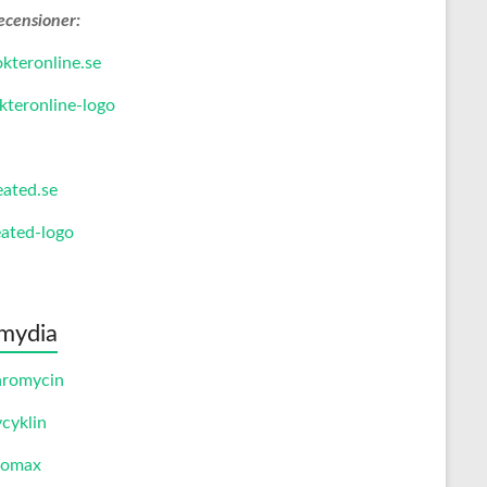
ecensioner:
kteronline.se
eated.se
mydia
hromycin
cyklin
romax