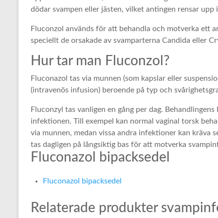
dödar svampen eller jästen, vilket antingen rensar upp i
Fluconzol används för att behandla och motverka ett an
speciellt de orsakade av svamparterna Candida eller C
Hur tar man Fluconzol?
Fluconazol tas via munnen (som kapslar eller suspension
(intravenös infusion) beroende på typ och svårighetsgr
Fluconzyl tas vanligen en gång per dag. Behandlingens 
infektionen. Till exempel kan normal vaginal torsk be
via munnen, medan vissa andra infektioner kan kräva se
tas dagligen på långsiktig bas för att motverka svampin
Fluconazol bipacksedel
Fluconazol bipacksedel
Relaterade produkter svampinf