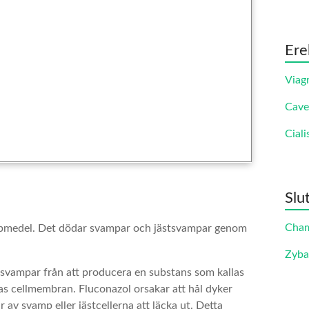
Ere
Viag
Cave
Ciali
Slu
Cha
ampmedel. Det dödar svampar och jästsvampar genom
Zyb
svampar från att producera en substans som kallas
as cellmembran. Fluconazol orsakar att hål dyker
 av svamp eller jästcellerna att läcka ut. Detta