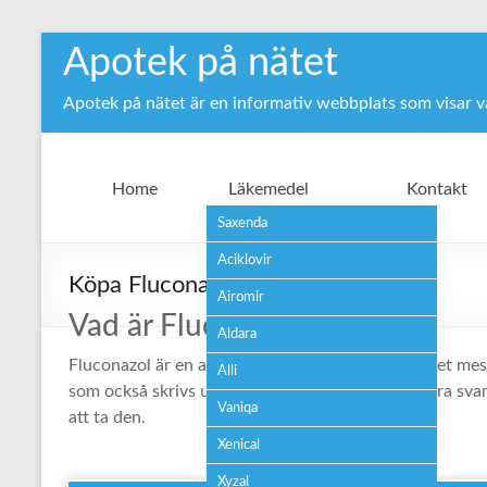
Hoppa
Apotek på nätet
till
innehåll
Apotek på nätet är en informativ webbplats som visar 
Home
Läkemedel
Kontakt
Saxenda
Aciklovir
Köpa Fluconazol receptfritt
Airomir
Vad är Fluconazol?
Aldara
Fluconazol är en antimykotisk medicin som för det me
Alli
som också skrivs ut för längre behandling av andra sva
Vaniqa
att ta den.
Xenical
Xyzal