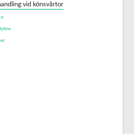
andling vid könsvårtor
ra
yline
ec