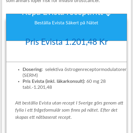
som annars löper risk för invasiv bröstcancer.
Köpa Evista receptfritt ↓
Beställa Evista Säkert på Nätet
Pris Evista 1.201,48 Kr
Dosering:
selektiva östrogenreceptormodulatorer
(SERM)
Pris Evista (inkl. läkarkonsult):
60 mg 28
tabl.-1.201,48
Att beställa Evista utan recept I Sverige görs genom att
fylla i ett frågeformulär som finns på nätet. Efter det
skapas ett nätbaserat recept.