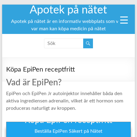
Apotek på nätet
Hoppa
till
innehåll
Apotek på nätet är en informativ webbplats som visar
var man kan köpa medicin på nätet
Köpa EpiPen receptfritt
Vad är EpiPen?
EpiPen och EpiPen Jr autoinjektor innehåller båda den
aktiva ingrediensen adrenalin, vilket är ett hormon som
produceras naturligt av kroppen.
Köpa EpiPen receptfritt
Beställa EpiPen Säkert på Nätet