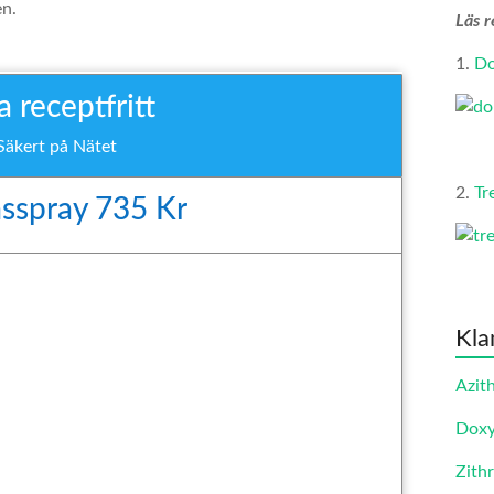
en.
Läs r
1.
Do
 receptfritt
Säkert på Nätet
2.
Tr
ässpray 735 Kr
Kla
Azit
Doxy
Zith