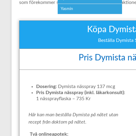
som förekommer som en del av den allergiska reaktion
Yasmin
Köpa Dymista
Beställa Dymista 
Pris Dymista n
Dosering:
Dymista nässpray 137 mcg
Pris Dymista nässpray (inkl. läkarkonsult):
1 nässprayflaska – 735 Kr
Här kan man beställa Dymista på nätet utan
recept från doktorn på nätet.
Två onlineapotek: