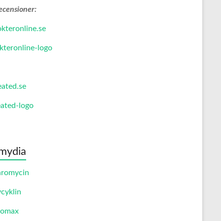
ecensioner:
kteronline.se
eated.se
mydia
hromycin
cyklin
romax