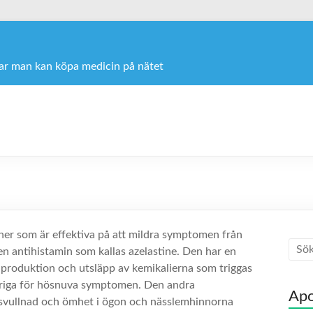
var man kan köpa medicin på nätet
ner som är effektiva på att mildra symptomen från
 en antihistamin som kallas azelastine. Den har en
a produktion och utsläpp av kemikalierna som triggas
svariga för hösnuva symptomen. Den andra
Apo
 svullnad och ömhet i ögon och nässlemhinnorna