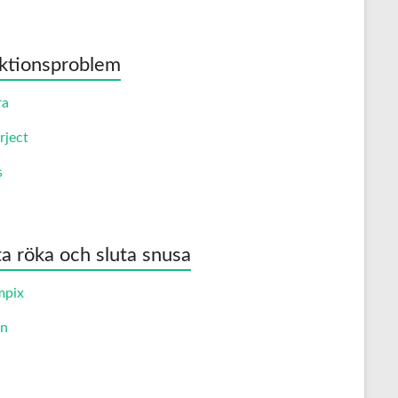
ktionsproblem
ra
rject
s
ta röka och sluta snusa
mpix
an