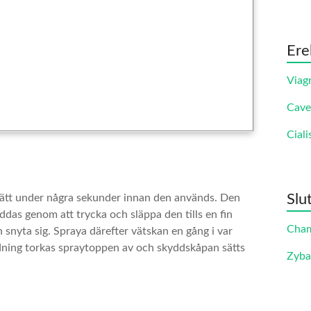
Ere
Viag
Cave
Ciali
Slu
ätt under några sekunder innan den används. Den
as genom att trycka och släppa den tills en fin
Cha
nyta sig. Spraya därefter vätskan en gång i var
ning torkas spraytoppen av och skyddskåpan sätts
Zyb