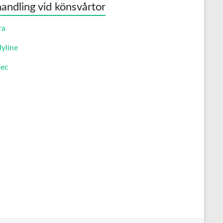
andling vid könsvårtor
ra
yline
ec