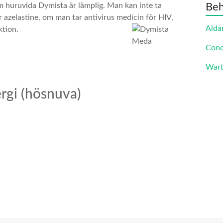
Beh
om huruvida Dymista är lämplig. Man kan inte ta
 azelastine, om man tar antivirus medicin för HIV,
Alda
ktion.
Cond
Wart
ergi (hösnuva)