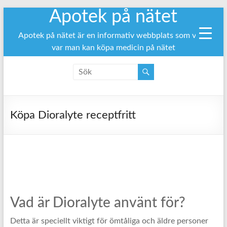
Apotek på nätet
Hoppa
till
innehåll
Apotek på nätet är en informativ webbplats som visar
var man kan köpa medicin på nätet
Köpa Dioralyte receptfritt
Vad är Dioralyte använt för?
Detta är speciellt viktigt för ömtåliga och äldre personer