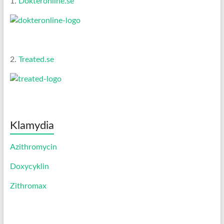
1.
Dokteronline.se
2.
Treated.se
Klamydia
Azithromycin
Doxycyklin
Zithromax