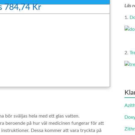
s 784,74 Kr
Läs r
1.
Do
2.
Tr
Kla
Azit
a bör sväljas hela med ett glas vatten.
Doxy
era beroende på hur väl medicinen fungerar för att
Zith
es instruktioner. Dessa kommer att vara tryckta på