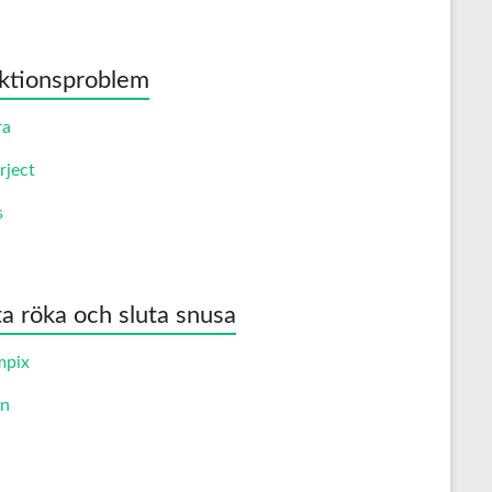
ktionsproblem
ra
rject
s
ta röka och sluta snusa
mpix
an