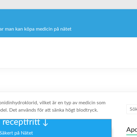
var man kan köpa medicin på nätet
onidinhydroklorid, vilket är en typ av medicin som
del. Det används för att sänka högt blodtryck.
receptfritt ↓
Apo
 Säkert på Nätet