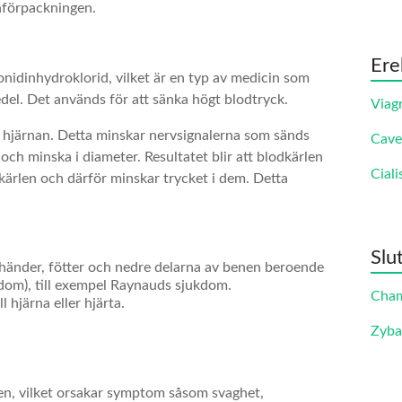
nförpackningen.
Ere
onidinhydroklorid, vilket är en typ av medicin som
del. Det används för att sänka högt blodtryck.
Viag
i hjärnan. Detta minskar nervsignalerna som sänds
Cave
 och minska i diameter. Resultatet blir att blodkärlen
Ciali
dkärlen och därför minskar trycket i dem. Detta
Slu
händer, fötter och nedre delarna av benen beroende
kdom), till exempel Raynauds sjukdom.
Cha
 hjärna eller hjärta.
Zyb
en, vilket orsakar symptom såsom svaghet,