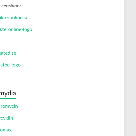
ecensioner:
kteronline.se
eated.se
mydia
hromycin
cyklin
romax