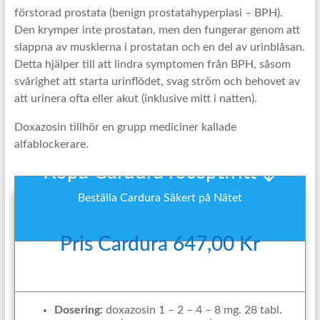
förstorad prostata (benign prostatahyperplasi – BPH).
Den krymper inte prostatan, men den fungerar genom att
slappna av musklerna i prostatan och en del av urinblåsan.
Detta hjälper till att lindra symptomen från BPH, såsom
svårighet att starta urinflödet, svag ström och behovet av
att urinera ofta eller akut (inklusive mitt i natten).
Doxazosin tillhör en grupp mediciner kallade
alfablockerare.
Köpa Cardura receptfritt ↓
Beställa Cardura Säkert på Nätet
Pris Cardura 647,00 Kr
Dosering:
doxazosin 1 – 2 – 4 – 8 mg. 28 tabl.