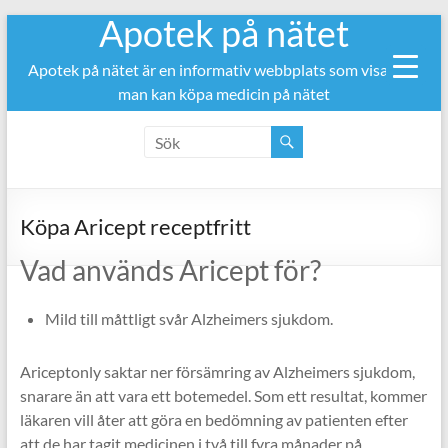
Apotek på nätet
Hoppa
till
innehåll
Apotek på nätet är en informativ webbplats som visar var
man kan köpa medicin på nätet
Köpa Aricept receptfritt
Vad används Aricept för?
Mild till måttligt svår Alzheimers sjukdom.
Ariceptonly saktar ner försämring av Alzheimers sjukdom,
snarare än att vara ett botemedel. Som ett resultat, kommer
läkaren vill åter att göra en bedömning av patienten efter
att de har tagit medicinen i två till fyra månader på