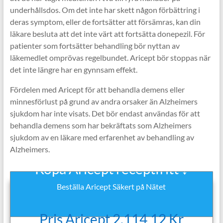
underhållsdos. Om det inte har skett någon förbättring i
deras symptom, eller de fortsätter att försämras, kan din
läkare besluta att det inte värt att fortsätta donepezil. För
patienter som fortsätter behandling bör nyttan av
läkemedlet omprövas regelbundet. Aricept bör stoppas när
det inte längre har en gynnsam effekt.
Fördelen med Aricept för att behandla demens eller
minnesförlust på grund av andra orsaker än Alzheimers
sjukdom har inte visats. Det bör endast användas för att
behandla demens som har bekräftats som Alzheimers
sjukdom av en läkare med erfarenhet av behandling av
Alzheimers.
Köpa Aricept receptfritt ↓
Beställa Aricept Säkert på Nätet
Pris Aricept 2.114,12 Kr